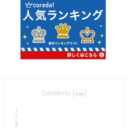
Contents
[
]
hide