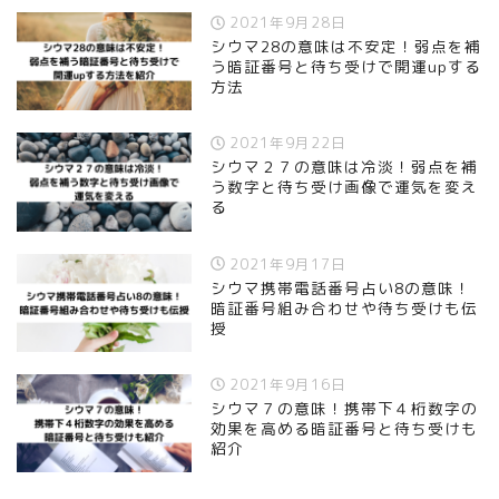
2021年9月28日
シウマ28の意味は不安定！弱点を補
う暗証番号と待ち受けで開運upする
方法
2021年9月22日
シウマ２７の意味は冷淡！弱点を補
う数字と待ち受け画像で運気を変え
る
2021年9月17日
シウマ携帯電話番号占い8の意味！
暗証番号組み合わせや待ち受けも伝
授
2021年9月16日
シウマ７の意味！携帯下４桁数字の
効果を高める暗証番号と待ち受けも
紹介