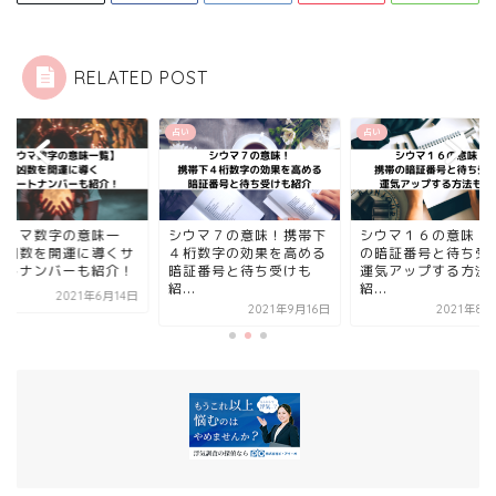
RELATED POST
い
占い
占い
ウマ７の意味！携帯下
シウマ１６の意味！携帯
【シウマ数字の意味
桁数字の効果を高める
の暗証番号と待ち受けで
覧】凶数を開運に導
証番号と待ち受けも
運気アップする方法も
ポートナンバーも紹
..
紹...
2021年6
2021年9月16日
2021年8月22日