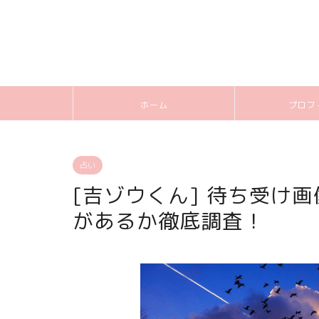
ホーム
プロフ
占い
[吉ゾウくん] 待ち受け
があるか徹底調査！