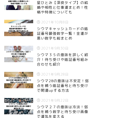
星ひとみ【深夜タイプ】の結
婚や相性と仕事運まとめ！性
格や特徴についても
2021年10月8日
シウマキャッシュカードの暗
証番号最強数字一覧！金運が
悪い数字も総まとめ
2021年9月30日
シウマ３５の意味を詳しく紹
介！待ち受けや暗証番号組み
合わせも紹介
2021年9月28日
シウマ28の意味は不安定！弱
点を補う暗証番号と待ち受け
で開運upする方法
2021年9月22日
シウマ２７の意味は冷淡！弱
点を補う数字と待ち受け画像
で運気を変える