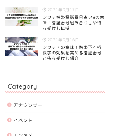
2021年9月17日
シウマ携帯電話番号占い8の意
味！暗証番号組み合わせや待
ち受けも伝授
2021年9月16日
シウマ７の意味！携帯下４桁
数字の効果を高める暗証番号
と待ち受けも紹介
Category
アナウンサー
イベント
エンタメ