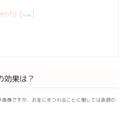
ents
[
]
hide
像の効果は？
け画像ですが、お金にまつわることに関しては抜群の