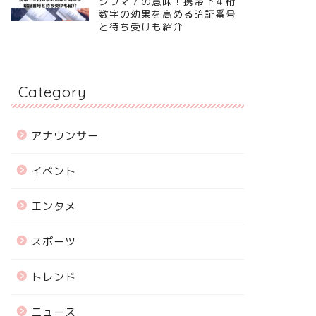
シウマ７の意味！携帯下４桁
数字の効果を高める暗証番号
と待ち受けも紹介
Category
アナウンサー
イベント
エンタメ
スポーツ
トレンド
ニュース