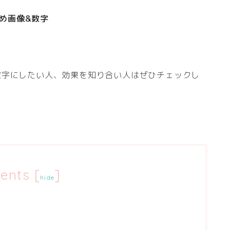
め画像&数字
数字にしたい人、効果を知り合い人はぜひチェックし
ents
[
]
hide