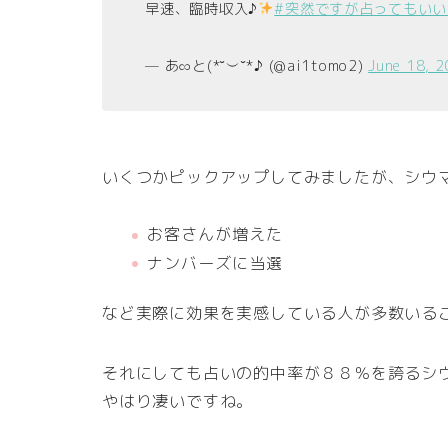
早速、臨時収入♪
#突然ですが占ってもいい
— あ∞と(*˘︶˘*♪ (@ai1tomo2)
June 18, 
いくつかピックアップしてみましたが、シウ
お客さんが増えた
ナンバーズに当選
など実際に効果を実感している人が多数いる
それにしても占いの的中率が８８％を誇るシ
やはり凄いですね。