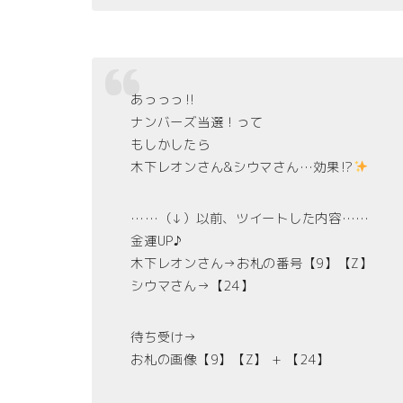
あっっっ‼︎
ナンバーズ当選！って
もしかしたら
木下レオンさん&シウマさん…効果⁉︎
……（↓）以前、ツイートした内容……
金運UP♪
木下レオンさん→お札の番号【9】【Z】
シウマさん→【24】
待ち受け→
お札の画像【9】【Z】 + 【24】