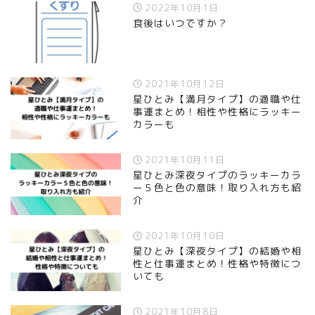
2022年10月1日
食後はいつですか？
2021年10月12日
星ひとみ【満月タイプ】の適職や仕
事運まとめ！相性や性格にラッキー
カラーも
2021年10月11日
星ひとみ深夜タイプのラッキーカラ
ー５色と色の意味！取り入れ方も紹
介
2021年10月10日
星ひとみ【深夜タイプ】の結婚や相
性と仕事運まとめ！性格や特徴につ
いても
2021年10月8日