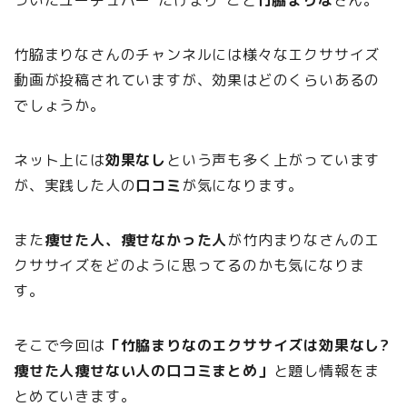
ついたユーチュバー“たけまり”こと
竹脇まりな
さん。
竹脇まりなさんのチャンネルには様々なエクササイズ
動画が投稿されていますが、効果はどのくらいあるの
でしょうか。
ネット上には
効果なし
という声も多く上がっています
が、実践した人の
口コミ
が気になります。
また
痩せた人、痩せなかった人
が竹内まりなさんのエ
クササイズをどのように思ってるのかも気になりま
す。
そこで今回は
「竹脇まりなのエクササイズは効果なし?
痩せた人痩せない人の口コミまとめ」
と題し情報をま
とめていきます。