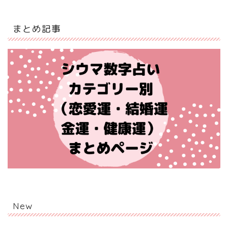
まとめ記事
New