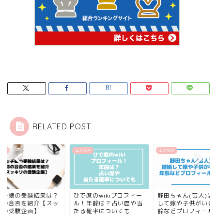
RELATED POST
タメ
エンタメ
エンタメ
ッチ娘の受験結果は？
ひで麿のwikiプロフィー
野田ちゃん(芸人)は
命の合否を紹介【スッ
ル！年齢は？占い歴や当
して嫁や子供がいる
リの受験企画】
たる確率についても
齢などプロフィールも.