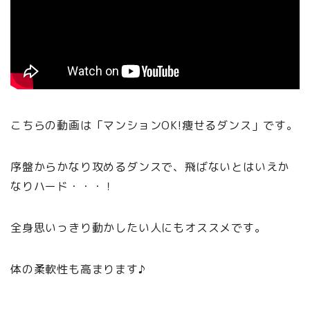
こちらの動画は「マンションOK!痩せるダンス」です。
序盤からかなり攻めるダンスで、飛ばないとはいえか
なりハード・・・！
全身思いっきり動かしたい人にもオススメです。
体の柔軟性も高まります♪