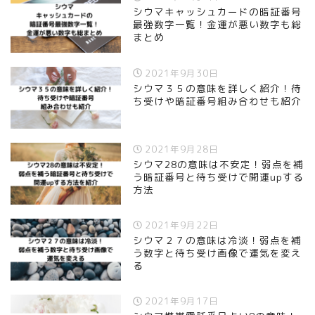
シウマキャッシュカードの暗証番号
最強数字一覧！金運が悪い数字も総
まとめ
2021年9月30日
シウマ３５の意味を詳しく紹介！待
ち受けや暗証番号組み合わせも紹介
2021年9月28日
シウマ28の意味は不安定！弱点を補
う暗証番号と待ち受けで開運upする
方法
2021年9月22日
シウマ２７の意味は冷淡！弱点を補
う数字と待ち受け画像で運気を変え
る
2021年9月17日