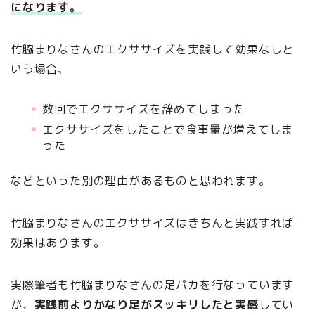
になります。
竹脇まりなさんのエクササイズを実践して効果なしと
いう場合、
数回でエクササイズを辞めてしまった
エクササイズをしたことで食事量が増えてしま
った
などといった別の理由があるものと思われます。
竹脇まりなさんのエクササイズはきちんと実践すれば
効果はあります。
実際筆者も竹脇まりなさんの足パカを行なっています
が、
実践前よりかなり足がスッキリしたと実感
してい