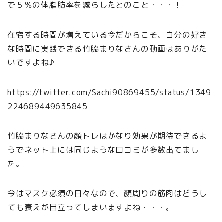
で５％の体脂肪率を減らしたとのこと・・・！
在宅する時間が増えている今だからこそ、自分の好き
な時間に実践できる竹脇まりなさんの動画はありがた
いですよね♪
https://twitter.com/Sachi90869455/status/1349
224689449635845
竹脇まりなさんの顔トレはかなり効果が期待できるよ
うでネット上には同じような口コミが多数出てまし
た。
今はマスク必須の日々なので、顔周りの筋肉はどうし
ても衰えが目立ってしまいますよね・・・。