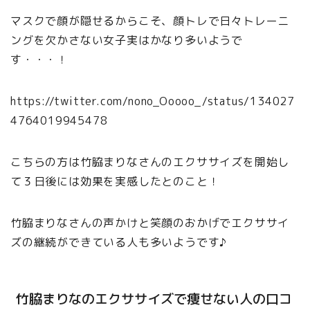
マスクで顔が隠せるからこそ、顔トレで日々トレーニ
ングを欠かさない女子実はかなり多いようで
す・・・！
https://twitter.com/nono_Ooooo_/status/134027
4764019945478
こちらの方は竹脇まりなさんのエクササイズを開始し
て３日後には効果を実感したとのこと！
竹脇まりなさんの声かけと笑顔のおかげでエクササイ
ズの継続ができている人も多いようです♪
竹脇まりなのエクササイズで痩せない人の口コ