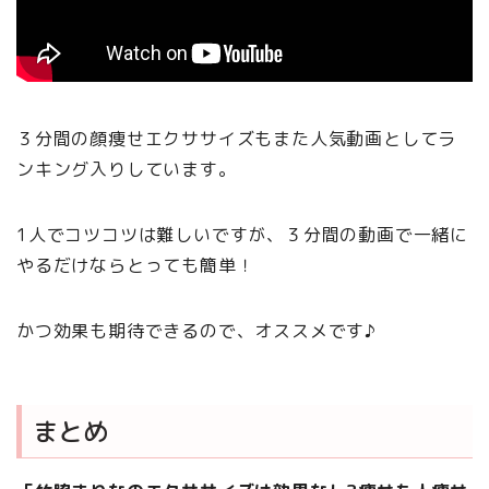
３分間の顔痩せエクササイズもまた人気動画としてラ
ンキング入りしています。
1人でコツコツは難しいですが、３分間の動画で一緒に
やるだけならとっても簡単！
かつ効果も期待できるので、オススメです♪
まとめ