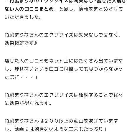
「竹脇まりなのエクササイズは効果なし?痩せた人痩せ
ない人の口コミまとめ」
と題し、情報をまとめさせて
いただきました。
竹脇まりなさんのエクササイズは効果なしではなく、
効果抜群です♪
痩せた人の口コミもネット上にはたくさん出ています
し、痩せないという口コミは探しても見つからなかっ
たほど・・・！
竹脇まりなさんのエクササイズは継続することで徐々
に効果が得られます。
竹脇まりなさんは２００以上の動画をあげています
し、動画には飽きないような工夫もたっぷり！