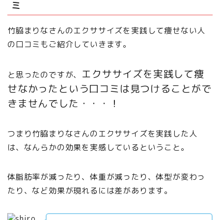
ミ
竹脇まりなさんのエクササイズを実践して痩せない人
の口コミもご紹介していきます。
エクササイズを実践して痩
と思ったのですが、
せなかったという口コミは見つけることがで
きませんでした・・・！
つまり竹脇まりなさんのエクササイズを実践した人
は、なんらかの効果を実感しているということ。
体脂肪率が減ったり、体重が減ったり、体型が変わっ
たり、など効果が現れるには差があります。