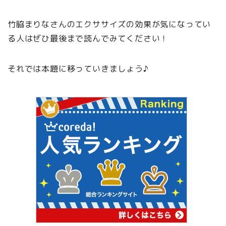
竹脇まりなさんのエクササイズの効果が気になってい
る人はぜひ最後まで読んでみてください！
それでは本題に移っていきましょう♪