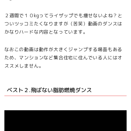
２週間で１０kgってライザップでも痩せないよね？と
ついツッコミたくなりますが（苦笑）動画のダンスは
かなりハードな内容となっています。
なおこの動画は動作が大きくジャンプする場面もある
ため、マンションなど集合住宅に住んでいる人にはオ
ススメしません。
ベスト２.飛ばない脂肪燃焼ダンス