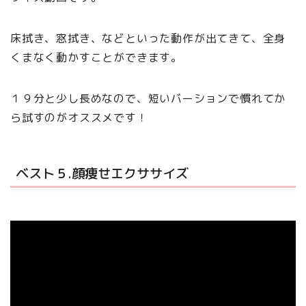
床拭き、窓拭き、などといった動作が出てきて、全身
くまなく動かすことができます。
１９分と少し長めなので、短いバーションで慣れてか
ら試すのがオススメです！
ベスト５.顔痩せエクササイズ