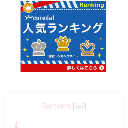
Contents
[
]
hide