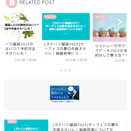
RELATED POST
ンド
トレンド
トレンド
ドバシ福袋2023]サ
ジュリーク福袋202
シャトレーゼのクリスマ
フェスの夢の中身ネタ
発売日はいつ？予約
スケーキ2022は当日予
！抽選倍率につ...
や中身ネタバレも！
約なしで買える？半額...
2020年12月1日
2020年1
2020年10月17日
[ヨドバシ福袋2023]サーフェスの夢の
中身ネタバレ！抽選倍率についても