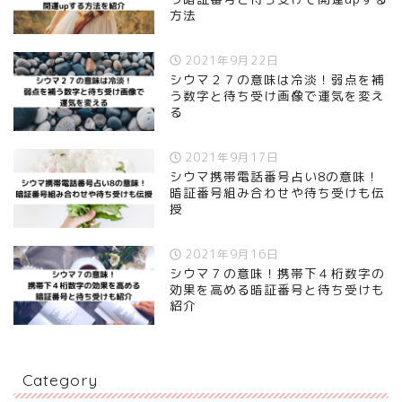
方法
2021年9月22日
シウマ２７の意味は冷淡！弱点を補
う数字と待ち受け画像で運気を変え
る
2021年9月17日
シウマ携帯電話番号占い8の意味！
暗証番号組み合わせや待ち受けも伝
授
2021年9月16日
シウマ７の意味！携帯下４桁数字の
効果を高める暗証番号と待ち受けも
紹介
Category