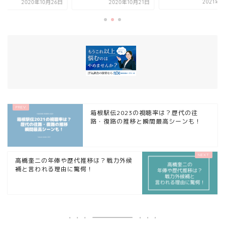
2021年1月5日
月26日
2020年10月21日
箱根駅伝2023の視聴率は？歴代の往
路・復路の推移と瞬間最高シーンも！
高橋奎二の年俸や歴代推移は？戦力外候
補と言われる理由に驚愕！