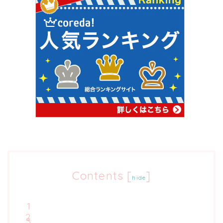
Contents
[
]
hide