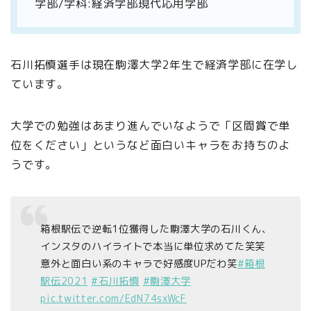
学部/学科:経済学部現代応用学部
石川拓慎選手は現在駒澤大学2年生で経済学部に在学し
ています。
大学での勉強はあまり進んでいなようで「区間賞で単
位をください」というなど面白いキャラをお持ちのよ
うです。
箱根駅伝で逆転1位獲得した駒澤大学の石川くん、
インスタのハイライトで本当に単位求めてた笑笑
意外と面白い系のキャラで好感度UPだわ笑
#箱根
駅伝2021
#石川拓慎
#駒澤大学
pic.twitter.com/EdN74sxWcF