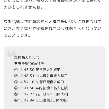
ということから、拓殖大学紅陵高校を進学先に選んだ
のかもしれませんね。
なお拓殖大学紅陵高校へと進学後は徐々に力をつけて
いき、大会などで実績を残すような選手へとなってい
ったようです。
高校新人県大会
▼男子5000m決勝
①14:45.50 笹谷亮太2 成田
②14:48.31 中光捷2 専修大松戸
③14:54.10 久留戸黛良2 成田
④15:01.68 井内拓慎2 拓大紅陵
⑤15:02.27 石川航平2 日体大柏
⑥15:02.94 江口達宗2日体大柏