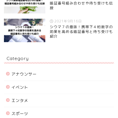
暗証番号組み合わせや待ち受けも伝
授
2021年9月16日
シウマ７の意味！携帯下４桁数字の
効果を高める暗証番号と待ち受けも
紹介
Category
アナウンサー
イベント
エンタメ
スポーツ