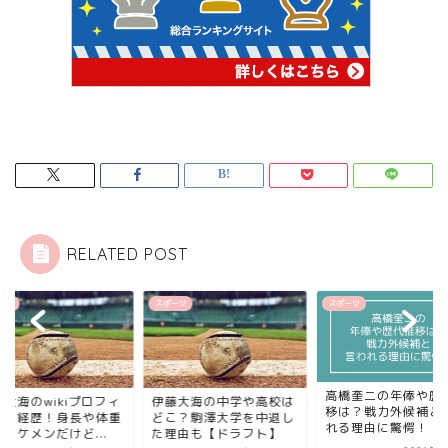
RELATED POST
スポーツ
スポーツ
スポーツ
高橋奎二の年俸や歴代推
フィ
伊藤大海の中学や高校は
伊藤大海
移は？戦力外候補と言わ
体重
どこ？駒澤大学を中退し
ールと
れる理由に驚愕！
.
た理由も【ドラフト】
は？イケ