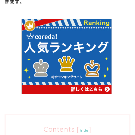
きます。
Contents
[
]
hide