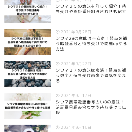
シウマ３５の意味を詳しく紹介！待
ち受けや暗証番号組み合わせも紹介
2021年9月28日
シウマ28の意味は不安定！弱点を補
う暗証番号と待ち受けで開運upする
方法
2021年9月22日
シウマ２７の意味は冷淡！弱点を補
う数字と待ち受け画像で運気を変え
る
2021年9月17日
シウマ携帯電話番号占い8の意味！
暗証番号組み合わせや待ち受けも伝
授
2021年9月16日