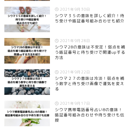
2021年9月30日
シウマ３５の意味を詳しく紹介！待
ち受けや暗証番号組み合わせも紹介
2021年9月28日
シウマ28の意味は不安定！弱点を補
う暗証番号と待ち受けで開運upする
方法
2021年9月22日
シウマ２７の意味は冷淡！弱点を補
う数字と待ち受け画像で運気を変え
る
2021年9月17日
シウマ携帯電話番号占い8の意味！
暗証番号組み合わせや待ち受けも伝
授