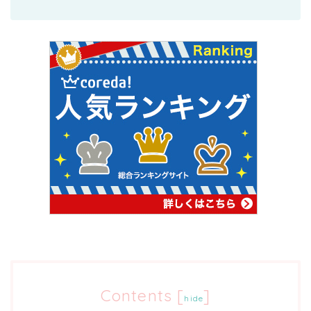
Contents
[
]
hide