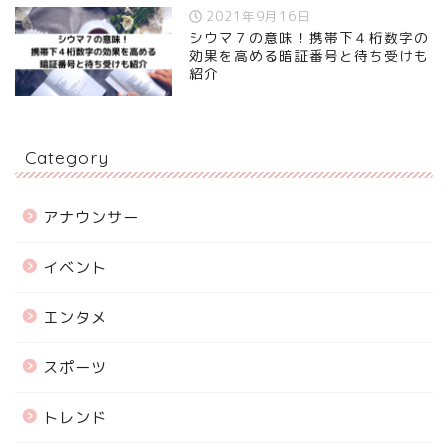
2021年9月16日
シウマ７の意味！携帯下４桁数字の
効果を高める暗証番号と待ち受けも
紹介
Category
アナウンサー
イベント
エンタメ
スポーツ
トレンド