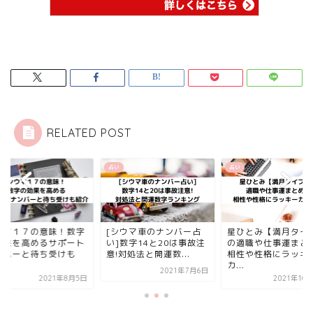
RELATED POST
占い
占い
ウマ１７の意味！数字
[シウマ車のナンバー占
星ひとみ【満月タイ
効果を高めるサポート
い]数字14と20は事故注
の適職や仕事運まと
ンバーと待ち受けも
意!対処法と開運数...
相性や性格にラッキ
.
カ...
2021年7月6日
2021年8月5日
2021年10